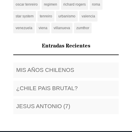
oscar tenreiro
regimen
richard rogers
roma
star system
tenreiro
urbanismo
valencia
venezuela
viena
villanueva
zumthor
Entradas Recientes
MIS AÑOS CHILENOS
¿CHILE PAIS BRUTAL?
JESUS ANTONIO (7)