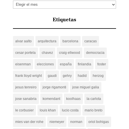
Archivos
Etiquetas
alvar aalto
arquitectura
barcelona
caracas
cesar portela
chavez
craig ellwood
democracia
eisenman
elecciones
españa
finlandia
foster
frank lloyd wright
gaudi
gehry
hadid
herzog
jesus tenreiro
jorge rigamonti
jose miguel galia
jose sanabria
komendant
koolhaas
la carlota
le corbusier
louis khan
lucio costa
mario breto
mies van der rohe
niemeyer
norman
oriol bohigas