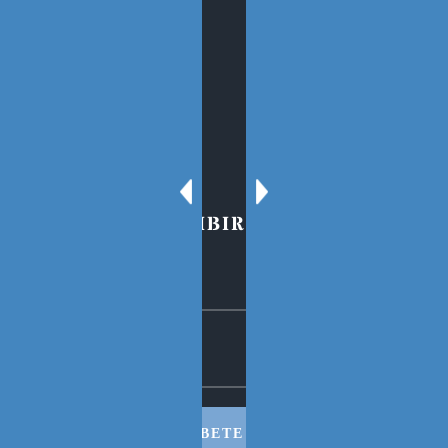
SECCIONES
Sobre el Blog
Oscar Tenreiro
Contacto
PARA SUSCRIBIRSE AL BLOG
SUSCRIBETE AHORA