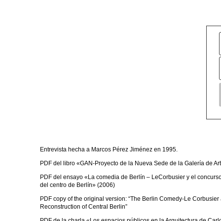
Entrevista hecha a Marcos Pérez Jiménez en 1995.
PDF del libro «GAN-Proyecto de la Nueva Sede de la Galería de Ar
PDF del ensayo «La comedia de Berlín – LeCorbusier y el concurso
del centro de Berlín» (2006)
PDF copy of the original version: “The Berlin Comedy-Le Corbusier 
Reconstruction of Central Berlin”
PDF de la charla «Los espacios públicos en la Arquitectura de Carl