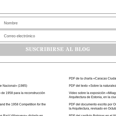
SUSCRIBIRSE AL BLOG
PDF de la charla «Caracas Ciudad
te Nacional» (1985)
PDF del texto «Sobre la naturaleza
 de 1958 para la reconstrucción
Video sobre la exposición «Mila
Arquitectura de Estonia, en la ci
and the 1958 Competition for the
PDF del documento escrito por Os
la Arquitectura, revisado en Octu
os Raúl Villanueva» dictada en
PDF del capítulo Bohigas en el li