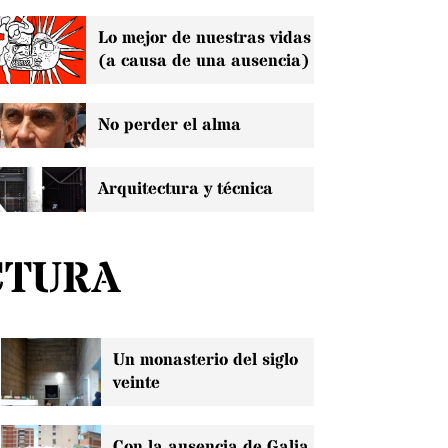
Lo mejor de nuestras vidas
(a causa de una ausencia)
No perder el alma
Arquitectura y técnica
CTURA
Un monasterio del siglo
veinte
Con la ausencia de Galia