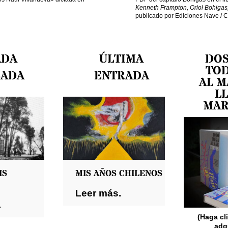
Kenneth Frampton, Oriol Bohigas
publicado por Ediciones Nave / C
ADA
ÚLTIMA
DOS
TOD
CADA
ENTRADA
AL M
L
MAR
IS
MIS AÑOS CHILENOS
Leer más.
.
(Haga cl
adqu