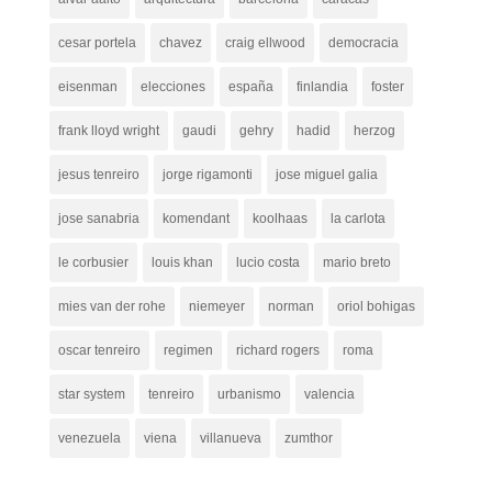
cesar portela
chavez
craig ellwood
democracia
eisenman
elecciones
españa
finlandia
foster
frank lloyd wright
gaudi
gehry
hadid
herzog
jesus tenreiro
jorge rigamonti
jose miguel galia
jose sanabria
komendant
koolhaas
la carlota
le corbusier
louis khan
lucio costa
mario breto
mies van der rohe
niemeyer
norman
oriol bohigas
oscar tenreiro
regimen
richard rogers
roma
star system
tenreiro
urbanismo
valencia
venezuela
viena
villanueva
zumthor