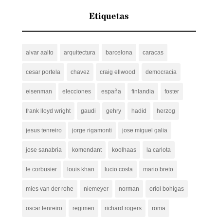
Etiquetas
alvar aalto
arquitectura
barcelona
caracas
cesar portela
chavez
craig ellwood
democracia
eisenman
elecciones
españa
finlandia
foster
frank lloyd wright
gaudi
gehry
hadid
herzog
jesus tenreiro
jorge rigamonti
jose miguel galia
jose sanabria
komendant
koolhaas
la carlota
le corbusier
louis khan
lucio costa
mario breto
mies van der rohe
niemeyer
norman
oriol bohigas
oscar tenreiro
regimen
richard rogers
roma