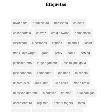
Etiquetas
alvar aalto
arquitectura
barcelona
caracas
cesar portela
chavez
craig ellwood
democracia
eisenman
elecciones
españa
finlandia
foster
frank lloyd wright
gaudi
gehry
hadid
herzog
jesus tenreiro
jorge rigamonti
jose miguel galia
jose sanabria
komendant
koolhaas
la carlota
le corbusier
louis khan
lucio costa
mario breto
mies van der rohe
niemeyer
norman
oriol bohigas
oscar tenreiro
regimen
richard rogers
roma