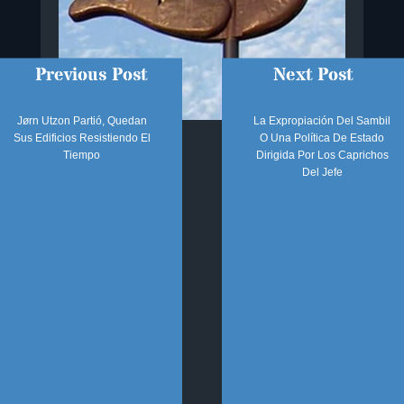
Previous Post
Next Post
Jørn Utzon Partió, Quedan
La Expropiación Del Sambil
Sus Edificios Resistiendo El
O Una Política De Estado
SÍGUENOS
Tiempo
Dirigida Por Los Caprichos
Del Jefe
SECCIONES
Sobre el Blog
Oscar Tenreiro
Contacto