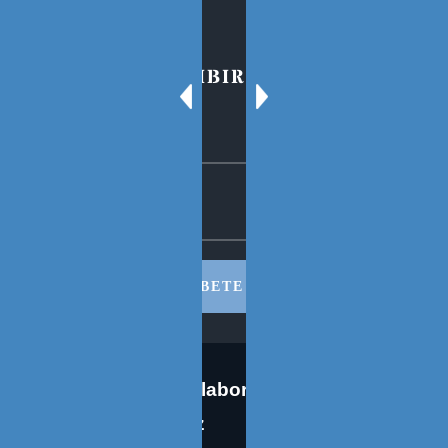
PARA SUSCRIBIRSE AL BLOG
SUSCRIBETE AHORA
Co-edición en colaboración: José
Eugenio Martínez