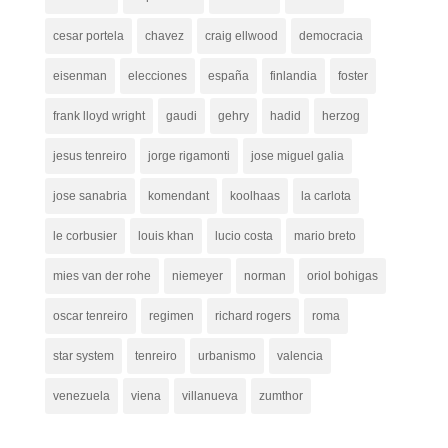
cesar portela
chavez
craig ellwood
democracia
eisenman
elecciones
españa
finlandia
foster
frank lloyd wright
gaudi
gehry
hadid
herzog
jesus tenreiro
jorge rigamonti
jose miguel galia
jose sanabria
komendant
koolhaas
la carlota
le corbusier
louis khan
lucio costa
mario breto
mies van der rohe
niemeyer
norman
oriol bohigas
oscar tenreiro
regimen
richard rogers
roma
star system
tenreiro
urbanismo
valencia
venezuela
viena
villanueva
zumthor