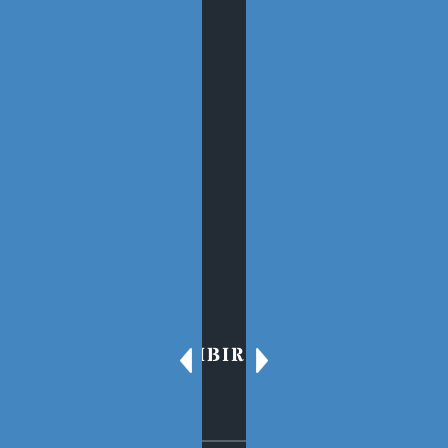
SÍGUENOS
SECCIONES
Sobre el Blog
Oscar Tenreiro
Contacto
PARA SUSCRIBIRSE AL BLOG