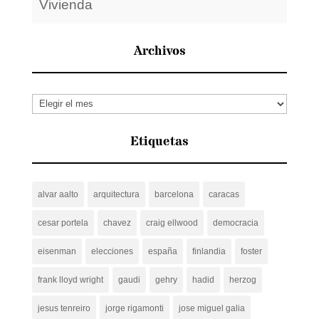
Vivienda
Archivos
Archivos
Etiquetas
alvar aalto
arquitectura
barcelona
caracas
cesar portela
chavez
craig ellwood
democracia
eisenman
elecciones
españa
finlandia
foster
frank lloyd wright
gaudi
gehry
hadid
herzog
jesus tenreiro
jorge rigamonti
jose miguel galia