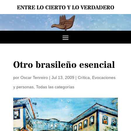
ENTRE LO CIERTO Y LO VERDADERO
Otro brasileño esencial
por
Oscar Tenreiro
|
Jul 13, 2009
|
Crítica
,
Evocaciones
y personas
,
Todas las categorías