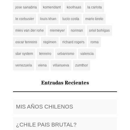
jose sanabria
komendant
koolhaas
la carlota
le corbusier
louis khan
lucio costa
mario breto
mies van der rohe
niemeyer
norman
oriol bohigas
oscar tenreiro
regimen
richard rogers
roma
star system
tenreiro
urbanismo
valencia
venezuela
viena
villanueva
zumthor
Entradas Recientes
MIS AÑOS CHILENOS
¿CHILE PAIS BRUTAL?