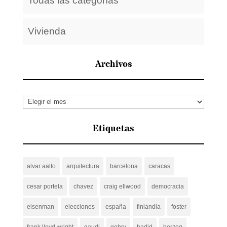
Todas las categorías
Vivienda
Archivos
Archivos
Etiquetas
alvar aalto
arquitectura
barcelona
caracas
cesar portela
chavez
craig ellwood
democracia
eisenman
elecciones
españa
finlandia
foster