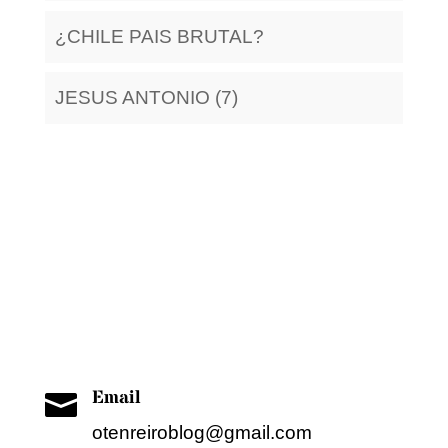
¿CHILE PAIS BRUTAL?
JESUS ANTONIO (7)
Hacia y desde la arquitectura
Cualquier comentario enviarlo como
correo electrónico
Email

otenreiroblog@gmail.com