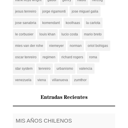
frank lloyd wright
gaudi
gehry
hadid
herzog
jesus tenreiro
jorge rigamonti
jose miguel galia
jose sanabria
komendant
koolhaas
la carlota
le corbusier
louis khan
lucio costa
mario breto
mies van der rohe
niemeyer
norman
oriol bohigas
oscar tenreiro
regimen
richard rogers
roma
star system
tenreiro
urbanismo
valencia
venezuela
viena
villanueva
zumthor
Entradas Recientes
MIS AÑOS CHILENOS