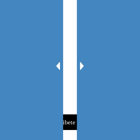
Oscar Tenreiro
Contacto
PARA SUSCRIBIRSE AL BLOG
Suscribete ahora