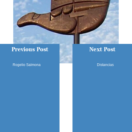
Previous Post
Next Post
Rogelio Salmona
Distancias
SÍGUENOS
SECCIONES
Sobre el Blog