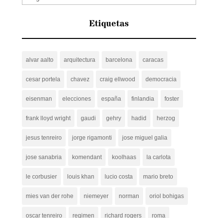
Etiquetas
alvar aalto
arquitectura
barcelona
caracas
cesar portela
chavez
craig ellwood
democracia
eisenman
elecciones
españa
finlandia
foster
frank lloyd wright
gaudi
gehry
hadid
herzog
jesus tenreiro
jorge rigamonti
jose miguel galia
jose sanabria
komendant
koolhaas
la carlota
le corbusier
louis khan
lucio costa
mario breto
mies van der rohe
niemeyer
norman
oriol bohigas
oscar tenreiro
regimen
richard rogers
roma