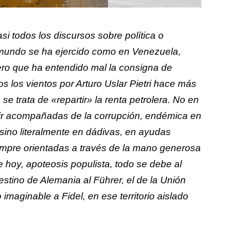
i todos los discursos sobre política o
l mundo se ha ejercido como en Venezuela,
lero que ha entendido mal la consigna de
s los vientos por Arturo Uslar Pietri hace más
e trata de «repartir» la renta petrolera. No en
e ir acompañadas de la corrupción, endémica en
sino literalmente en dádivas, en ayudas
siempre orientadas a través de la mano generosa
e hoy, apoteosis populista, todo se debe al
stino de Alemania al Führer, el de la Unión
o imaginable a Fidel, en ese territorio aislado