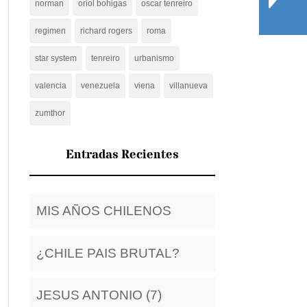
norman
oriol bohigas
oscar tenreiro
regimen
richard rogers
roma
star system
tenreiro
urbanismo
valencia
venezuela
viena
villanueva
zumthor
Entradas Recientes
MIS AÑOS CHILENOS
¿CHILE PAIS BRUTAL?
JESUS ANTONIO (7)