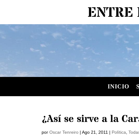
ENTRE 
INICIO
¿Así se sirve a la Ca
por
Oscar Tenreiro
|
Ago 21, 2011
|
Política
,
Todas