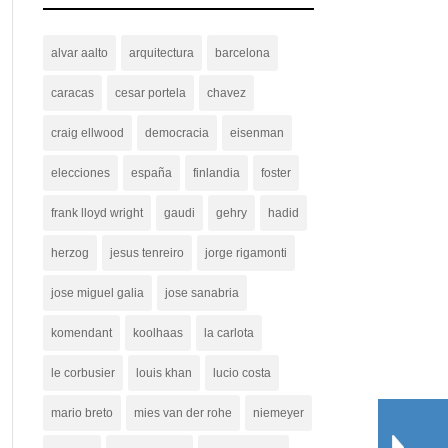
alvar aalto
arquitectura
barcelona
caracas
cesar portela
chavez
craig ellwood
democracia
eisenman
elecciones
españa
finlandia
foster
frank lloyd wright
gaudi
gehry
hadid
herzog
jesus tenreiro
jorge rigamonti
jose miguel galia
jose sanabria
komendant
koolhaas
la carlota
le corbusier
louis khan
lucio costa
mario breto
mies van der rohe
niemeyer