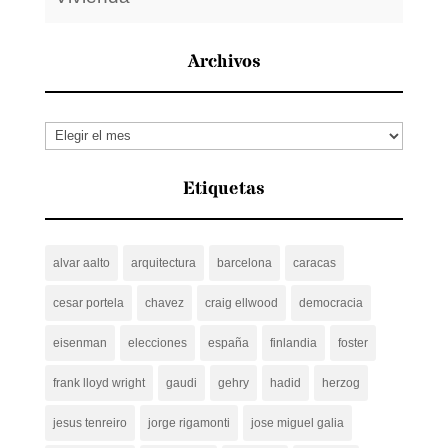
Archivos
Archivos
Etiquetas
alvar aalto
arquitectura
barcelona
caracas
cesar portela
chavez
craig ellwood
democracia
eisenman
elecciones
españa
finlandia
foster
frank lloyd wright
gaudi
gehry
hadid
herzog
jesus tenreiro
jorge rigamonti
jose miguel galia