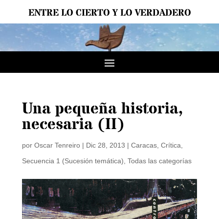
ENTRE LO CIERTO Y LO VERDADERO
Una pequeña historia,
necesaria (II)
por
Oscar Tenreiro
|
Dic 28, 2013
|
Caracas
,
Crítica
,
Secuencia 1 (Sucesión temática)
,
Todas las categorías