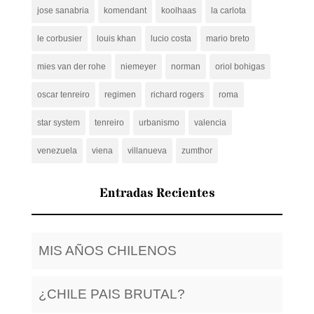
jose sanabria
komendant
koolhaas
la carlota
le corbusier
louis khan
lucio costa
mario breto
mies van der rohe
niemeyer
norman
oriol bohigas
oscar tenreiro
regimen
richard rogers
roma
star system
tenreiro
urbanismo
valencia
venezuela
viena
villanueva
zumthor
Entradas Recientes
MIS AÑOS CHILENOS
¿CHILE PAIS BRUTAL?