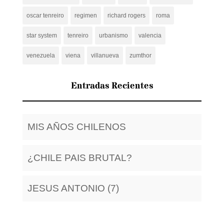
oscar tenreiro
regimen
richard rogers
roma
star system
tenreiro
urbanismo
valencia
venezuela
viena
villanueva
zumthor
Entradas Recientes
MIS AÑOS CHILENOS
¿CHILE PAIS BRUTAL?
JESUS ANTONIO (7)