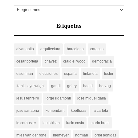
Archivos
Etiquetas
alvar aalto
arquitectura
barcelona
caracas
cesar portela
chavez
craig ellwood
democracia
eisenman
elecciones
españa
finlandia
foster
frank lloyd wright
gaudi
gehry
hadid
herzog
jesus tenreiro
jorge rigamonti
jose miguel galia
jose sanabria
komendant
koolhaas
la carlota
le corbusier
louis khan
lucio costa
mario breto
mies van der rohe
niemeyer
norman
oriol bohigas