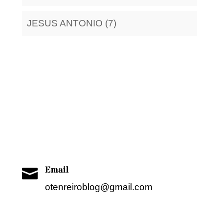
JESUS ANTONIO (7)
Hacia y desde la arquitectura
Cualquier comentario enviarlo como
correo electrónico
Email

otenreiroblog@gmail.com