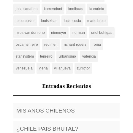
jose sanabria
komendant
koolhaas
la carlota
le corbusier
louis khan
lucio costa
mario breto
mies van der rohe
niemeyer
norman
oriol bohigas
oscar tenreiro
regimen
richard rogers
roma
star system
tenreiro
urbanismo
valencia
venezuela
viena
villanueva
zumthor
Entradas Recientes
MIS AÑOS CHILENOS
¿CHILE PAIS BRUTAL?