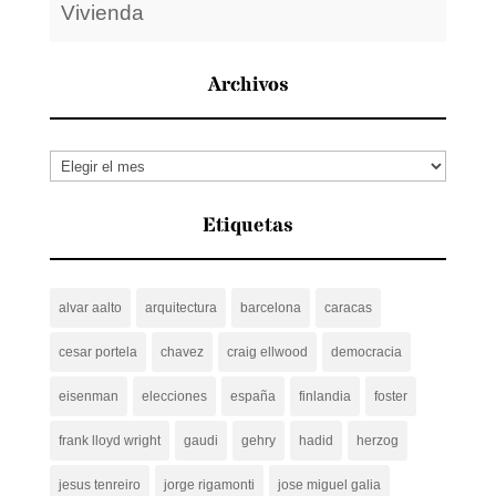
Vivienda
Archivos
Archivos
Etiquetas
alvar aalto
arquitectura
barcelona
caracas
cesar portela
chavez
craig ellwood
democracia
eisenman
elecciones
españa
finlandia
foster
frank lloyd wright
gaudi
gehry
hadid
herzog
jesus tenreiro
jorge rigamonti
jose miguel galia