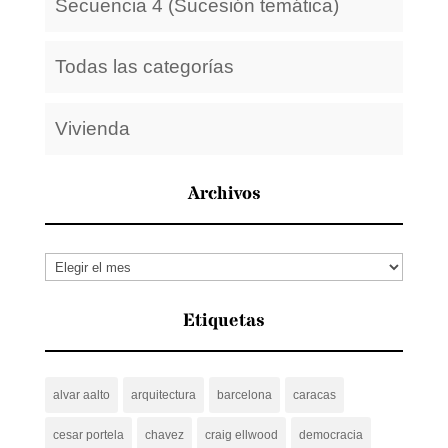
Secuencia 4 (Sucesión temática)
Todas las categorías
Vivienda
Archivos
Archivos
Etiquetas
alvar aalto
arquitectura
barcelona
caracas
cesar portela
chavez
craig ellwood
democracia