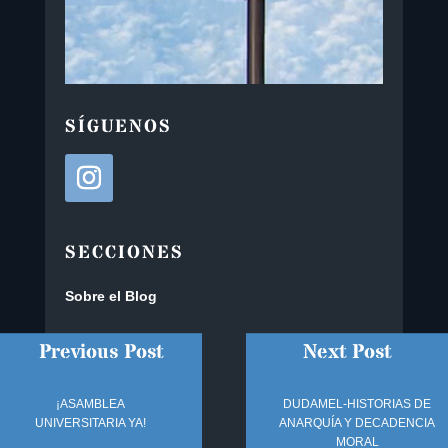
SÍGUENOS
SECCIONES
Sobre el Blog
Oscar Tenreiro
Previous Post
Next Post
Contacto
¡ASAMBLEA
DUDAMEL-HISTORIAS DE
UNIVERSITARIA YA!
ANARQUÍA Y DECADENCIA
MORAL