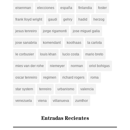
eisenman
elecciones
españa
finlandia
foster
frank lloyd wright
gaudi
gehry
hadid
herzog
jesus tenreiro
jorge rigamonti
jose miguel galia
jose sanabria
komendant
koolhaas
la carlota
le corbusier
louis khan
lucio costa
mario breto
mies van der rohe
niemeyer
norman
oriol bohigas
oscar tenreiro
regimen
richard rogers
roma
star system
tenreiro
urbanismo
valencia
venezuela
viena
villanueva
zumthor
Entradas Recientes