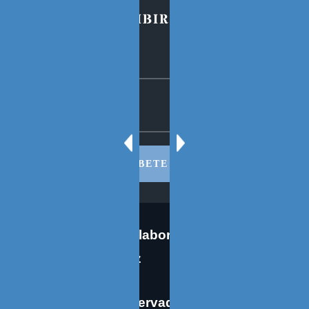
PARA SUSCRIBIRSE AL BLOG
SUSCRIBETE AHORA
Co-edición en colaboración: José
Eugenio Martínez
Derechos reservados © 2026 Oscar