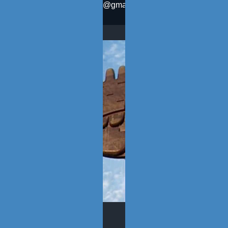
otenreiroblog@gmail.com
SÍGUENOS