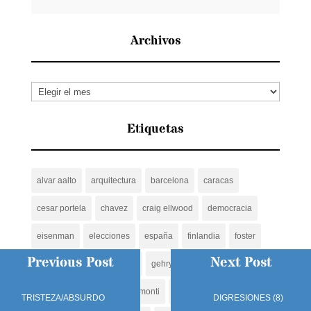
Archivos
Archivos
Etiquetas
alvar aalto
arquitectura
barcelona
caracas
cesar portela
chavez
craig ellwood
democracia
eisenman
elecciones
españa
finlandia
foster
Previous Post
Next Post
frank lloyd wright
gaudi
gehry
hadid
herzog
jesus tenreiro
jorge rigamonti
jose miguel galia
TRISTEZA/ABSURDO
DIGRESIONES (8)