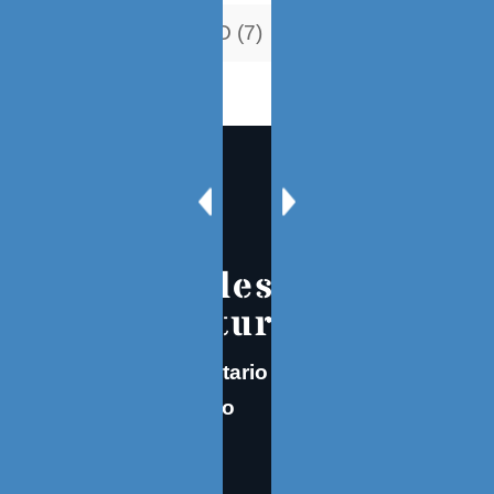
JESUS ANTONIO (7)
Hacia y desde la
arquitectura
Cualquier comentario enviarlo como
correo electrónico
EMAIL
