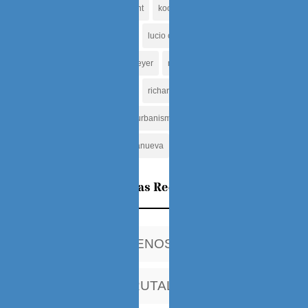
jose sanabria
komendant
koolhaas
la carlota
le corbusier
louis khan
lucio costa
mario breto
mies van der rohe
niemeyer
norman
oriol bohigas
oscar tenreiro
regimen
richard rogers
roma
star system
tenreiro
urbanismo
valencia
venezuela
viena
villanueva
zumthor
Entradas Recientes
MIS AÑOS CHILENOS
¿CHILE PAIS BRUTAL?