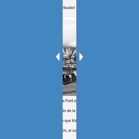
ventas, en un distribuidor Ford en Detroit.
Con un americano de la Ford en Kingston, Jamaica
(escrito por mi padre detrás de la foto), esperando tomar
un hidroavión. Supongo que Kingston fue una de las
escalas en el viaje a EUA, el cual se hacía haciendo