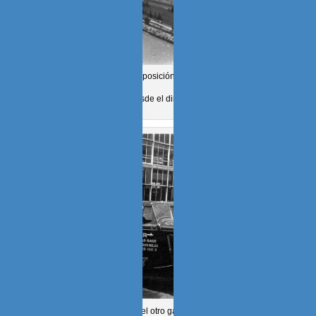
El Pabellón Ford de la Exposición Universal de Chicago
1934, desde el dirigible.
Con Luis Villegas Febres el otro ganador del concurso de