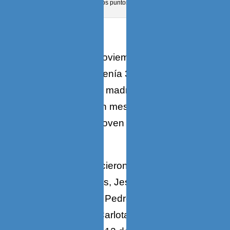
escalas en distintos puntos del Caribe. e.
[1]
Nací el 12 de Noviembre de 1939
cuando mi padre tenía 35 años. No se
casó tan joven. Mi madre tenía 29,
cumpliría treinta un mes después.
Tampoco era tan joven como era común
en su tiempo.
[2]
En Valencia nacieron mis dos
hermanos mayores, Jesús Antonio el 9
de abril de 1936 y Pedro Pablo el 27 de
agosto de 1937, Carlota Elizabeth quien