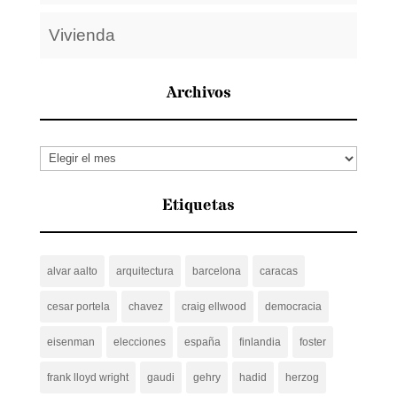
Vivienda
Archivos
Archivos
Etiquetas
alvar aalto
arquitectura
barcelona
caracas
cesar portela
chavez
craig ellwood
democracia
eisenman
elecciones
españa
finlandia
foster
frank lloyd wright
gaudi
gehry
hadid
herzog