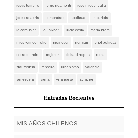
jesus tenreiro
jorge rigamonti
jose miguel galia
jose sanabria
komendant
koolhaas
la carlota
le corbusier
louis khan
lucio costa
mario breto
mies van der rohe
niemeyer
norman
oriol bohigas
oscar tenreiro
regimen
richard rogers
roma
star system
tenreiro
urbanismo
valencia
venezuela
viena
villanueva
zumthor
Entradas Recientes
MIS AÑOS CHILENOS