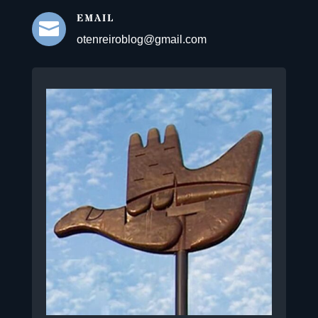
EMAIL

otenreiroblog@gmail.com