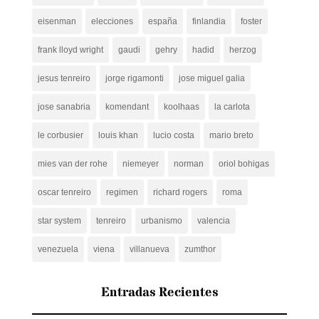
eisenman
elecciones
españa
finlandia
foster
frank lloyd wright
gaudi
gehry
hadid
herzog
jesus tenreiro
jorge rigamonti
jose miguel galia
jose sanabria
komendant
koolhaas
la carlota
le corbusier
louis khan
lucio costa
mario breto
mies van der rohe
niemeyer
norman
oriol bohigas
oscar tenreiro
regimen
richard rogers
roma
star system
tenreiro
urbanismo
valencia
venezuela
viena
villanueva
zumthor
Entradas Recientes