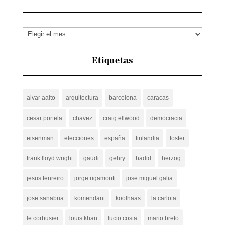
Archivos
Etiquetas
alvar aalto
arquitectura
barcelona
caracas
cesar portela
chavez
craig ellwood
democracia
eisenman
elecciones
españa
finlandia
foster
frank lloyd wright
gaudi
gehry
hadid
herzog
jesus tenreiro
jorge rigamonti
jose miguel galia
jose sanabria
komendant
koolhaas
la carlota
le corbusier
louis khan
lucio costa
mario breto