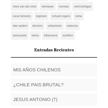
mies van der rohe
niemeyer
norman
oriol bohigas
oscar tenreiro
regimen
richard rogers
roma
star system
tenreiro
urbanismo
valencia
venezuela
viena
villanueva
zumthor
Entradas Recientes
MIS AÑOS CHILENOS
¿CHILE PAIS BRUTAL?
JESUS ANTONIO (7)