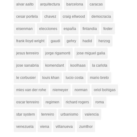
alvar aalto
arquitectura
barcelona
caracas
cesar portela
chavez
craig ellwood
democracia
eisenman
elecciones
españa
finlandia
foster
frank lloyd wright
gaudi
gehry
hadid
herzog
jesus tenreiro
jorge rigamonti
jose miguel galia
jose sanabria
komendant
koolhaas
la carlota
le corbusier
louis khan
lucio costa
mario breto
mies van der rohe
niemeyer
norman
oriol bohigas
oscar tenreiro
regimen
richard rogers
roma
star system
tenreiro
urbanismo
valencia
venezuela
viena
villanueva
zumthor