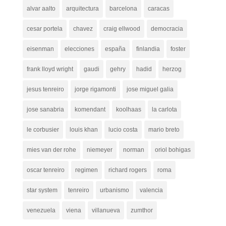
alvar aalto
arquitectura
barcelona
caracas
cesar portela
chavez
craig ellwood
democracia
eisenman
elecciones
españa
finlandia
foster
frank lloyd wright
gaudi
gehry
hadid
herzog
jesus tenreiro
jorge rigamonti
jose miguel galia
jose sanabria
komendant
koolhaas
la carlota
le corbusier
louis khan
lucio costa
mario breto
mies van der rohe
niemeyer
norman
oriol bohigas
oscar tenreiro
regimen
richard rogers
roma
star system
tenreiro
urbanismo
valencia
venezuela
viena
villanueva
zumthor