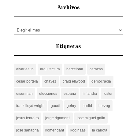
Archivos
Archivos
Etiquetas
alvar aalto
arquitectura
barcelona
caracas
cesar portela
chavez
craig ellwood
democracia
eisenman
elecciones
españa
finlandia
foster
frank lloyd wright
gaudi
gehry
hadid
herzog
jesus tenreiro
jorge rigamonti
jose miguel galia
jose sanabria
komendant
koolhaas
la carlota