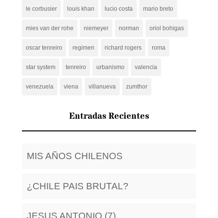
le corbusier
louis khan
lucio costa
mario breto
mies van der rohe
niemeyer
norman
oriol bohigas
oscar tenreiro
regimen
richard rogers
roma
star system
tenreiro
urbanismo
valencia
venezuela
viena
villanueva
zumthor
Entradas Recientes
MIS AÑOS CHILENOS
¿CHILE PAIS BRUTAL?
JESUS ANTONIO (7)