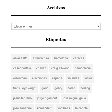
Archivos
Archivos
Etiquetas
alvar aalto
arquitectura
barcelona
caracas
cesar portela
chavez
craig ellwood
democracia
eisenman
elecciones
españa
finlandia
foster
frank lloyd wright
gaudi
gehry
hadid
herzog
jesus tenreiro
jorge rigamonti
jose miguel galia
jose sanabria
komendant
koolhaas
la carlota