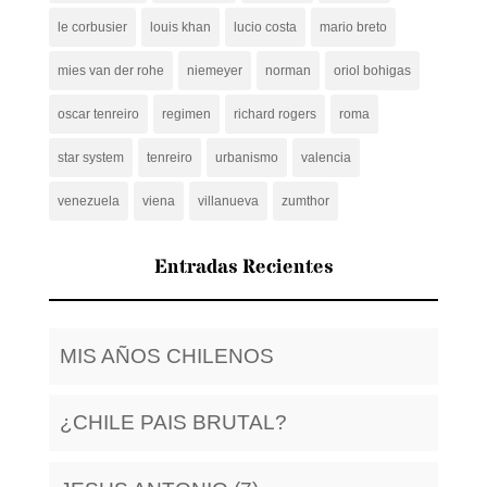
le corbusier
louis khan
lucio costa
mario breto
mies van der rohe
niemeyer
norman
oriol bohigas
oscar tenreiro
regimen
richard rogers
roma
star system
tenreiro
urbanismo
valencia
venezuela
viena
villanueva
zumthor
Entradas Recientes
MIS AÑOS CHILENOS
¿CHILE PAIS BRUTAL?