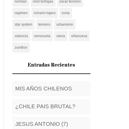
norman
oriol bohigas
oscar tenreiro
regimen
richard rogers
roma
star system
tenreiro
urbanismo
valencia
venezuela
viena
villanueva
zumthor
Entradas Recientes
MIS AÑOS CHILENOS
¿CHILE PAIS BRUTAL?
JESUS ANTONIO (7)