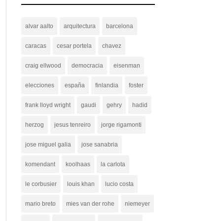
alvar aalto
arquitectura
barcelona
caracas
cesar portela
chavez
craig ellwood
democracia
eisenman
elecciones
españa
finlandia
foster
frank lloyd wright
gaudi
gehry
hadid
herzog
jesus tenreiro
jorge rigamonti
jose miguel galia
jose sanabria
komendant
koolhaas
la carlota
le corbusier
louis khan
lucio costa
mario breto
mies van der rohe
niemeyer