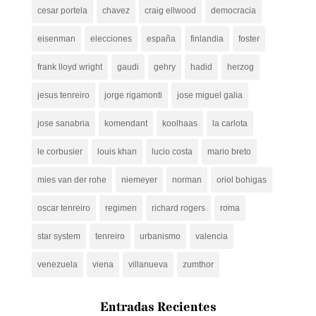
cesar portela
chavez
craig ellwood
democracia
eisenman
elecciones
españa
finlandia
foster
frank lloyd wright
gaudi
gehry
hadid
herzog
jesus tenreiro
jorge rigamonti
jose miguel galia
jose sanabria
komendant
koolhaas
la carlota
le corbusier
louis khan
lucio costa
mario breto
mies van der rohe
niemeyer
norman
oriol bohigas
oscar tenreiro
regimen
richard rogers
roma
star system
tenreiro
urbanismo
valencia
venezuela
viena
villanueva
zumthor
Entradas Recientes