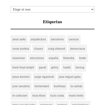
Archivos
Etiquetas
alvar aalto
arquitectura
barcelona
caracas
cesar portela
chavez
craig ellwood
democracia
eisenman
elecciones
españa
finlandia
foster
frank lloyd wright
gaudi
gehry
hadid
herzog
jesus tenreiro
jorge rigamonti
jose miguel galia
jose sanabria
komendant
koolhaas
la carlota
le corbusier
louis khan
lucio costa
mario breto
mies van der rohe
niemeyer
norman
oriol bohigas