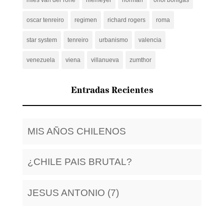
oscar tenreiro
regimen
richard rogers
roma
star system
tenreiro
urbanismo
valencia
venezuela
viena
villanueva
zumthor
Entradas Recientes
MIS AÑOS CHILENOS
¿CHILE PAIS BRUTAL?
JESUS ANTONIO (7)