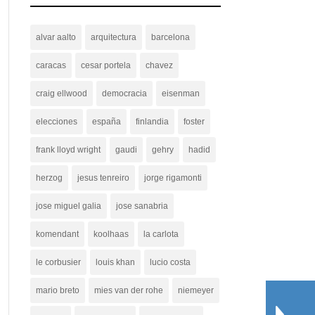
alvar aalto
arquitectura
barcelona
caracas
cesar portela
chavez
craig ellwood
democracia
eisenman
elecciones
españa
finlandia
foster
frank lloyd wright
gaudi
gehry
hadid
herzog
jesus tenreiro
jorge rigamonti
jose miguel galia
jose sanabria
komendant
koolhaas
la carlota
le corbusier
louis khan
lucio costa
mario breto
mies van der rohe
niemeyer