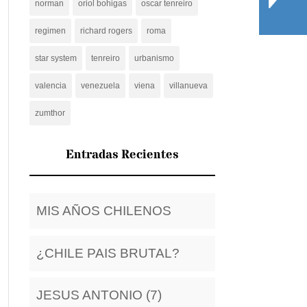
norman
oriol bohigas
oscar tenreiro
regimen
richard rogers
roma
star system
tenreiro
urbanismo
valencia
venezuela
viena
villanueva
zumthor
Entradas Recientes
MIS AÑOS CHILENOS
¿CHILE PAIS BRUTAL?
JESUS ANTONIO (7)