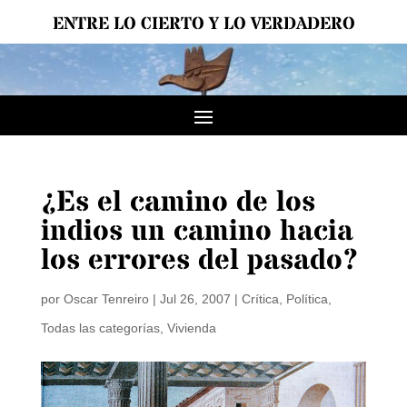
ENTRE LO CIERTO Y LO VERDADERO
¿Es el camino de los
indios un camino hacia
los errores del pasado?
por
Oscar Tenreiro
|
Jul 26, 2007
|
Crítica
,
Política
,
Todas las categorías
,
Vivienda