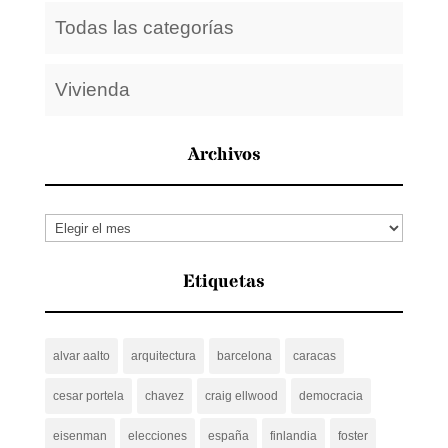
Todas las categorías
Vivienda
Archivos
Archivos
Etiquetas
alvar aalto
arquitectura
barcelona
caracas
cesar portela
chavez
craig ellwood
democracia
eisenman
elecciones
españa
finlandia
foster