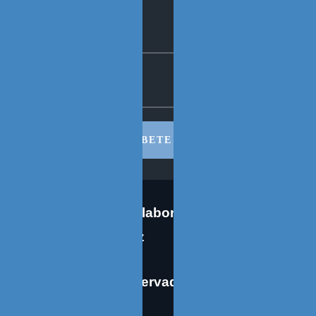
SUSCRIBETE AHORA
Co-edición en colaboración: José
Eugenio Martínez
Derechos reservados © 2026 Oscar
Tenreiro