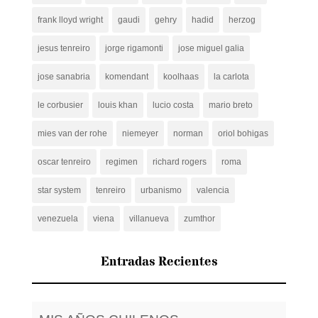
frank lloyd wright
gaudi
gehry
hadid
herzog
jesus tenreiro
jorge rigamonti
jose miguel galia
jose sanabria
komendant
koolhaas
la carlota
le corbusier
louis khan
lucio costa
mario breto
mies van der rohe
niemeyer
norman
oriol bohigas
oscar tenreiro
regimen
richard rogers
roma
star system
tenreiro
urbanismo
valencia
venezuela
viena
villanueva
zumthor
Entradas Recientes