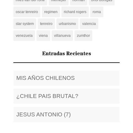
oscar tenreiro
regimen
richard rogers
roma
star system
tenreiro
urbanismo
valencia
venezuela
viena
villanueva
zumthor
Entradas Recientes
MIS AÑOS CHILENOS
¿CHILE PAIS BRUTAL?
JESUS ANTONIO (7)