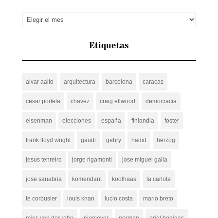
Archivos
Etiquetas
alvar aalto
arquitectura
barcelona
caracas
cesar portela
chavez
craig ellwood
democracia
eisenman
elecciones
españa
finlandia
foster
frank lloyd wright
gaudi
gehry
hadid
herzog
jesus tenreiro
jorge rigamonti
jose miguel galia
jose sanabria
komendant
koolhaas
la carlota
le corbusier
louis khan
lucio costa
mario breto
mies van der rohe
niemeyer
norman
oriol bohigas