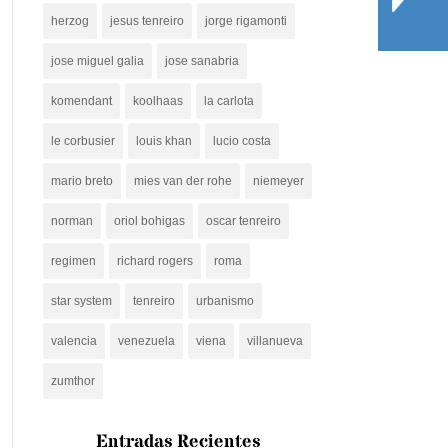
herzog
jesus tenreiro
jorge rigamonti
jose miguel galia
jose sanabria
komendant
koolhaas
la carlota
le corbusier
louis khan
lucio costa
mario breto
mies van der rohe
niemeyer
norman
oriol bohigas
oscar tenreiro
regimen
richard rogers
roma
star system
tenreiro
urbanismo
valencia
venezuela
viena
villanueva
zumthor
Entradas Recientes