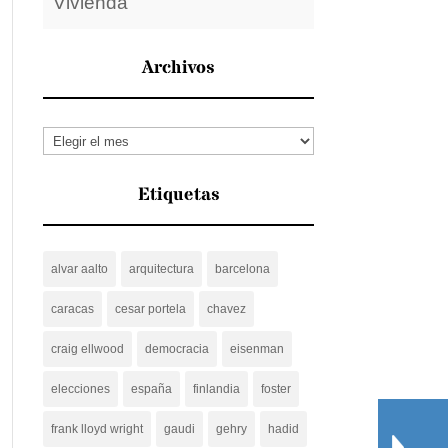
Vivienda
Archivos
Archivos
Etiquetas
alvar aalto
arquitectura
barcelona
caracas
cesar portela
chavez
craig ellwood
democracia
eisenman
elecciones
españa
finlandia
foster
frank lloyd wright
gaudi
gehry
hadid