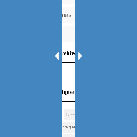
Todas las categorías
Vivienda
Archivos
Archivos
Etiquetas
alvar aalto
arquitectura
barcelona
caracas
cesar portela
chavez
craig ellwood
democracia