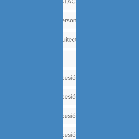
ENTRADAS DESTACADAS
Evocaciones y personas
Historia de la Arquitectura
Política
Secuencia 1 (Sucesión temática)
Secuencia 2 (Sucesión temática)
Secuencia 3 (Sucesión temática)
Secuencia 4 (Sucesión temática)