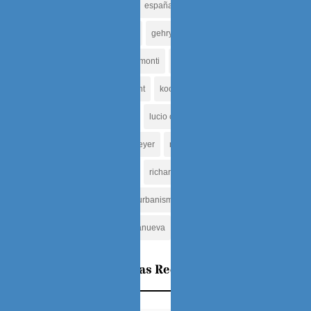
eisenman
elecciones
españa
finlandia
foster
frank lloyd wright
gaudi
gehry
hadid
herzog
jesus tenreiro
jorge rigamonti
jose miguel galia
jose sanabria
komendant
koolhaas
la carlota
le corbusier
louis khan
lucio costa
mario breto
mies van der rohe
niemeyer
norman
oriol bohigas
oscar tenreiro
regimen
richard rogers
roma
star system
tenreiro
urbanismo
valencia
venezuela
viena
villanueva
zumthor
Entradas Recientes