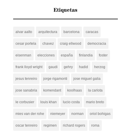
Etiquetas
alvar aalto
arquitectura
barcelona
caracas
cesar portela
chavez
craig ellwood
democracia
eisenman
elecciones
españa
finlandia
foster
frank lloyd wright
gaudi
gehry
hadid
herzog
jesus tenreiro
jorge rigamonti
jose miguel galia
jose sanabria
komendant
koolhaas
la carlota
le corbusier
louis khan
lucio costa
mario breto
mies van der rohe
niemeyer
norman
oriol bohigas
oscar tenreiro
regimen
richard rogers
roma