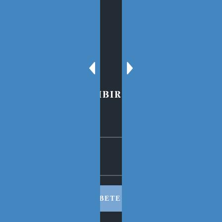
Sobre el Blog
Oscar Tenreiro
Contacto
PARA SUSCRIBIRSE AL BLOG
SUSCRIBETE AHORA