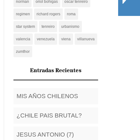
norman
oriol bohigas
oscar tenreiro
regimen
richard rogers
roma
star system
tenreiro
urbanismo
valencia
venezuela
viena
villanueva
zumthor
Entradas Recientes
MIS AÑOS CHILENOS
¿CHILE PAIS BRUTAL?
JESUS ANTONIO (7)