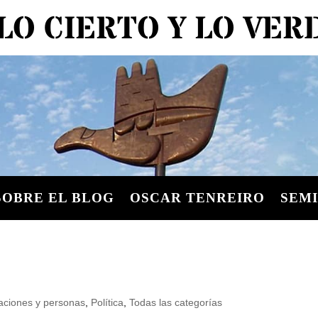
LO CIERTO Y LO VE
SOBRE EL BLOG
OSCAR TENREIRO
SEMI
aciones y personas
,
Política
,
Todas las categorías