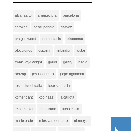
alvar aalto
arquitectura
barcelona
caracas
cesar portela
chavez
craig ellwood
democracia
eisenman
elecciones
españa
finlandia
foster
frank lloyd wright
gaudi
gehry
hadid
herzog
jesus tenreiro
jorge rigamonti
jose miguel galia
jose sanabria
komendant
koolhaas
la carlota
le corbusier
louis khan
lucio costa
mario breto
mies van der rohe
niemeyer