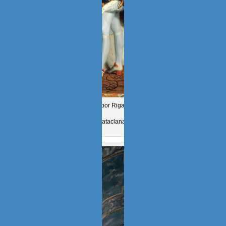
Luis_XIV de Francia por Rigaud (1638-1715), cual
bataclana.