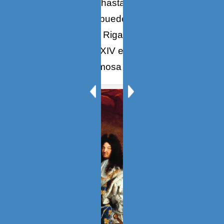
protocolo imperial hasta los extremos de
la ridiculez, como puede verse en el
famoso cuadro de Rigaud que
representa a Luis XIV exhibiendo las
piernas como hermosa bataclana.