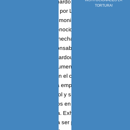
INSTITUCIONALIZÓ LA
Gioconda de Leonardo, la cual se dice
TORTURA!
era muy admirada por Luis XIV. Entre
esos recintos ceremoniales es
particularmente conocida la Galería de
los Espejos, obra hecha entre 1678 y
1684 bajo la responsabilidad del
Arquitecto Jules Hardouin-Mansart
(1646-1708), monumento único a la
vanidad imperial en el cual la profusión
de dorados llega a empalagar, construida
para que el Rey Sol y sus cortesanos
lucieran sus atavíos en las fabulosas
fiestas de la época. Exhibición de sí
mismos que vino a ser propia del