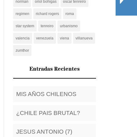
norman
oriol bohigas
oscar tenreiro
regimen
richard rogers
roma
star system
tenreiro
urbanismo
valencia
venezuela
viena
villanueva
zumthor
Entradas Recientes
MIS AÑOS CHILENOS
¿CHILE PAIS BRUTAL?
JESUS ANTONIO (7)