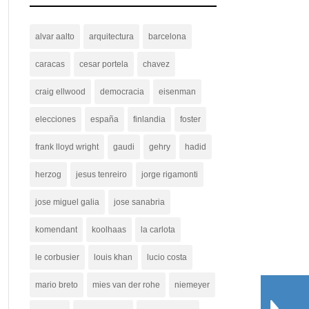
alvar aalto
arquitectura
barcelona
caracas
cesar portela
chavez
craig ellwood
democracia
eisenman
elecciones
españa
finlandia
foster
frank lloyd wright
gaudi
gehry
hadid
herzog
jesus tenreiro
jorge rigamonti
jose miguel galia
jose sanabria
komendant
koolhaas
la carlota
le corbusier
louis khan
lucio costa
mario breto
mies van der rohe
niemeyer