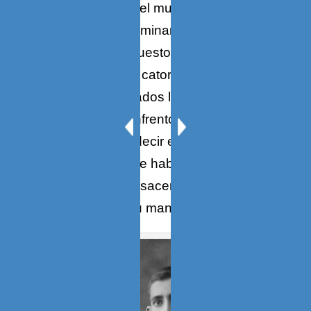
modo de estar en el mundo. Tengo para
mí que entró al Seminario con auténtica
vocación, por supuesto la que se puede
tener a los trece o catorce años, pero
cuando ya avanzados los estudios y
adolescente se enfrentó a la perspectiva
del celibato, le oí decir en una
oportunidad que se había dado cuenta
que no podría ser sacerdote: la mujer era
fundamental en su manera de
ver la vida
.