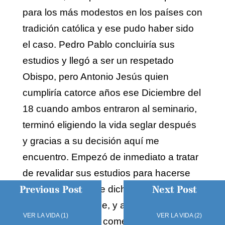
para los más modestos en los países con
tradición católica y ese pudo haber sido
el caso. Pedro Pablo concluiría sus
estudios y llegó a ser un respetado
Obispo, pero Antonio Jesús quien
cumpliría catorce años ese Diciembre del
18 cuando ambos entraron al seminario,
terminó eligiendo la vida seglar después
y gracias a su decisión aquí me
encuentro. Empezó de inmediato a tratar
de revalidar sus estudios para hacerse
Previous Post
Next Post
abogado lo cual he dicho más arriba que
se le hizo imposible, y además a abrirse
VER LA VIDA (1)
VER LA VIDA (2)
paso en el mundo comercial en el cual