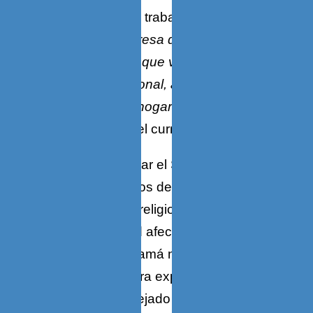
desarrolló su vida, trabajando a partir de
1922
en una empresa de Caracas, El
Bazar Americano, que vendía máquinas
registradoras National, artefactos
eléctricos para el hogar y muebles de
acero
, así lo dice el curriculum.
La decisión de dejar el Seminario, difícil
sin duda en tiempos de tantos prejuicios
formales de corte religioso, asociada a la
indudable soledad afectiva que afecta a
todo huérfano –mamá nos lo decía de
vez en cuando para explicar su carácter–
tiene que haber dejado huellas en su