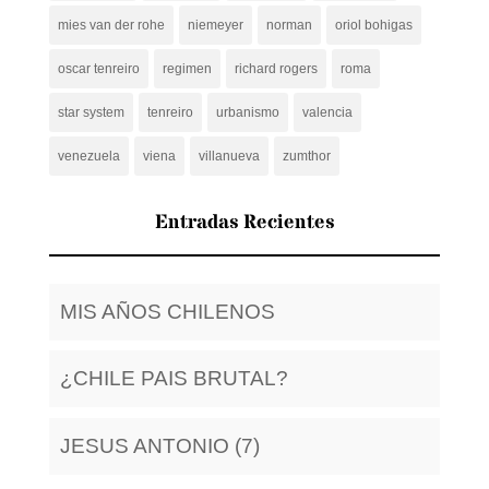
mies van der rohe
niemeyer
norman
oriol bohigas
oscar tenreiro
regimen
richard rogers
roma
star system
tenreiro
urbanismo
valencia
venezuela
viena
villanueva
zumthor
Entradas Recientes
MIS AÑOS CHILENOS
¿CHILE PAIS BRUTAL?
JESUS ANTONIO (7)