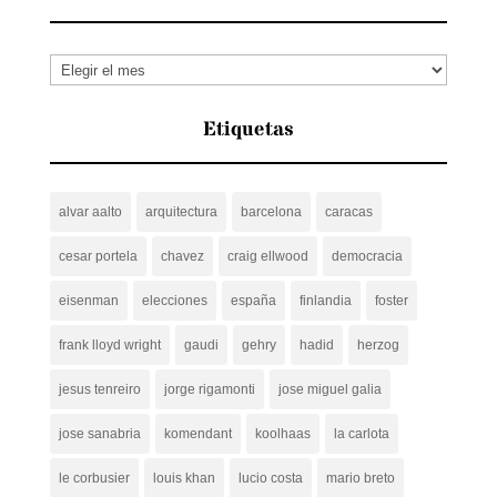
Archivos
Etiquetas
alvar aalto
arquitectura
barcelona
caracas
cesar portela
chavez
craig ellwood
democracia
eisenman
elecciones
españa
finlandia
foster
frank lloyd wright
gaudi
gehry
hadid
herzog
jesus tenreiro
jorge rigamonti
jose miguel galia
jose sanabria
komendant
koolhaas
la carlota
le corbusier
louis khan
lucio costa
mario breto