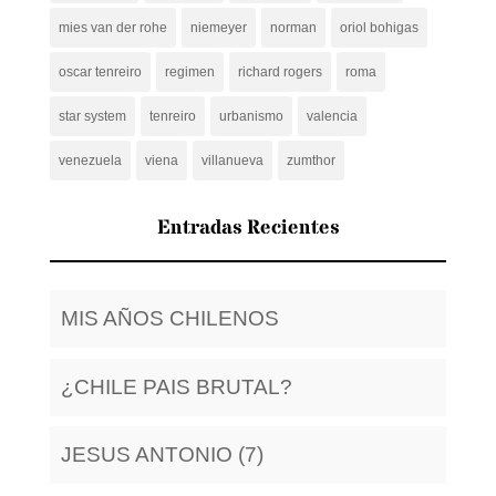
mies van der rohe
niemeyer
norman
oriol bohigas
oscar tenreiro
regimen
richard rogers
roma
star system
tenreiro
urbanismo
valencia
venezuela
viena
villanueva
zumthor
Entradas Recientes
MIS AÑOS CHILENOS
¿CHILE PAIS BRUTAL?
JESUS ANTONIO (7)