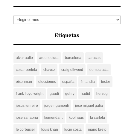
Archivos
Etiquetas
alvar aalto
arquitectura
barcelona
caracas
cesar portela
chavez
craig ellwood
democracia
eisenman
elecciones
españa
finlandia
foster
frank lloyd wright
gaudi
gehry
hadid
herzog
jesus tenreiro
jorge rigamonti
jose miguel galia
jose sanabria
komendant
koolhaas
la carlota
le corbusier
louis khan
lucio costa
mario breto