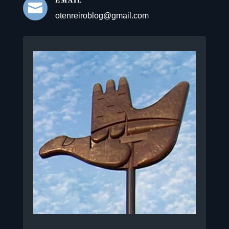
EMAIL

otenreiroblog@gmail.com