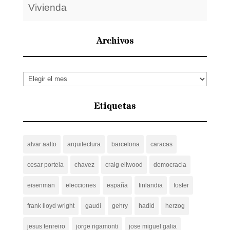
Vivienda
Archivos
Archivos
Etiquetas
alvar aalto
arquitectura
barcelona
caracas
cesar portela
chavez
craig ellwood
democracia
eisenman
elecciones
españa
finlandia
foster
frank lloyd wright
gaudi
gehry
hadid
herzog
jesus tenreiro
jorge rigamonti
jose miguel galia