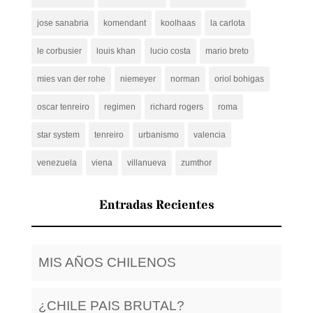
jose sanabria
komendant
koolhaas
la carlota
le corbusier
louis khan
lucio costa
mario breto
mies van der rohe
niemeyer
norman
oriol bohigas
oscar tenreiro
regimen
richard rogers
roma
star system
tenreiro
urbanismo
valencia
venezuela
viena
villanueva
zumthor
Entradas Recientes
MIS AÑOS CHILENOS
¿CHILE PAIS BRUTAL?