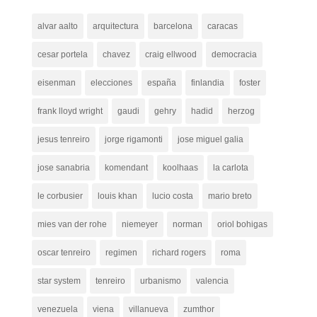
alvar aalto
arquitectura
barcelona
caracas
cesar portela
chavez
craig ellwood
democracia
eisenman
elecciones
españa
finlandia
foster
frank lloyd wright
gaudi
gehry
hadid
herzog
jesus tenreiro
jorge rigamonti
jose miguel galia
jose sanabria
komendant
koolhaas
la carlota
le corbusier
louis khan
lucio costa
mario breto
mies van der rohe
niemeyer
norman
oriol bohigas
oscar tenreiro
regimen
richard rogers
roma
star system
tenreiro
urbanismo
valencia
venezuela
viena
villanueva
zumthor