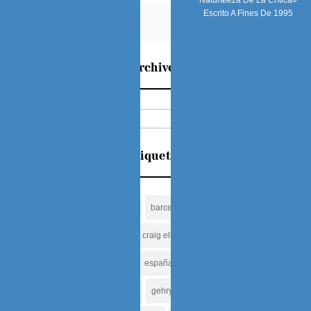
Naturaleza De La Crítica»
Escrito A Fines De 1995
Vivienda
Archivos
Archivos
Etiquetas
alvar aalto
arquitectura
barcelona
caracas
cesar portela
chavez
craig ellwood
democracia
eisenman
elecciones
españa
finlandia
foster
frank lloyd wright
gaudi
gehry
hadid
herzog