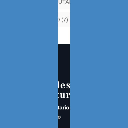
¿CHILE PAIS BRUTAL?
JESUS ANTONIO (7)
Hacia y desde la
arquitectura
Cualquier comentario enviarlo como
correo electrónico