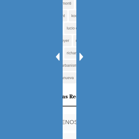
jesus tenreiro
jorge rigamonti
jose miguel galia
jose sanabria
komendant
koolhaas
la carlota
le corbusier
louis khan
lucio costa
mario breto
mies van der rohe
niemeyer
norman
oriol bohigas
oscar tenreiro
regimen
richard rogers
roma
star system
tenreiro
urbanismo
valencia
venezuela
viena
villanueva
zumthor
Entradas Recientes
MIS AÑOS CHILENOS